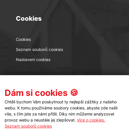
Cookies
Cookies
Seznam souborů cookies
Nastavení cookies
Kontakt
Sledujte nás
Dám si cookies 🍪
Chtěli bychom Vám poskytnout ty nejlepší zážitky z našeho
webu. K tomu používáme soubory cookies, abyste zde našli
vše, s čím jste za námi přišli. Díky nim můžeme analyzovat
provoz webu a neustále jej zlepšovat.
Více o cookies.
Seznam souborů cookies