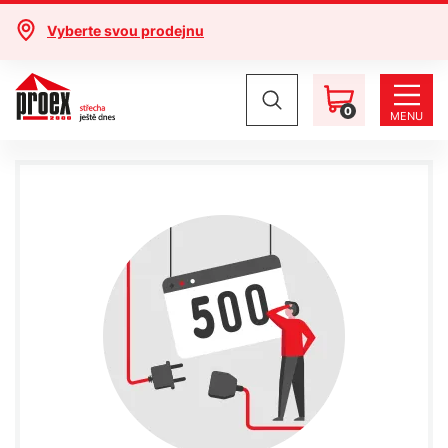
Vyberte svou prodejnu
0
MENU