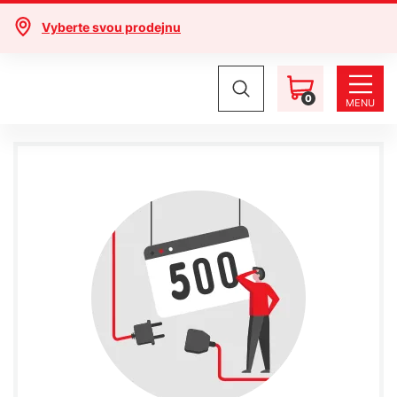
Vyberte svou prodejnu
0
MENU