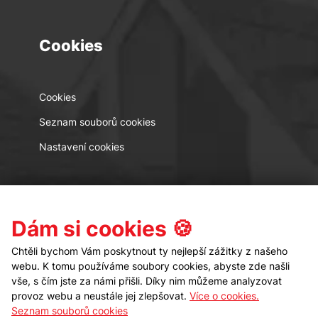
Cookies
Cookies
Seznam souborů cookies
Nastavení cookies
Kontakt
Sledujte nás
Dám si cookies 🍪
Chtěli bychom Vám poskytnout ty nejlepší zážitky z našeho
webu. K tomu používáme soubory cookies, abyste zde našli
vše, s čím jste za námi přišli. Díky nim můžeme analyzovat
provoz webu a neustále jej zlepšovat.
Více o cookies.
Seznam souborů cookies