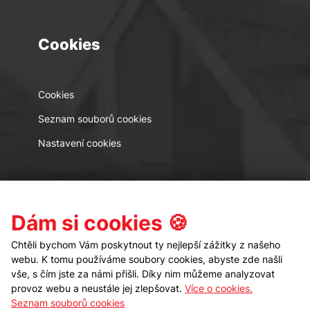
Cookies
Cookies
Seznam souborů cookies
Nastavení cookies
Kontakt
Sledujte nás
Dám si cookies 🍪
Chtěli bychom Vám poskytnout ty nejlepší zážitky z našeho
webu. K tomu používáme soubory cookies, abyste zde našli
vše, s čím jste za námi přišli. Díky nim můžeme analyzovat
provoz webu a neustále jej zlepšovat.
Více o cookies.
Seznam souborů cookies