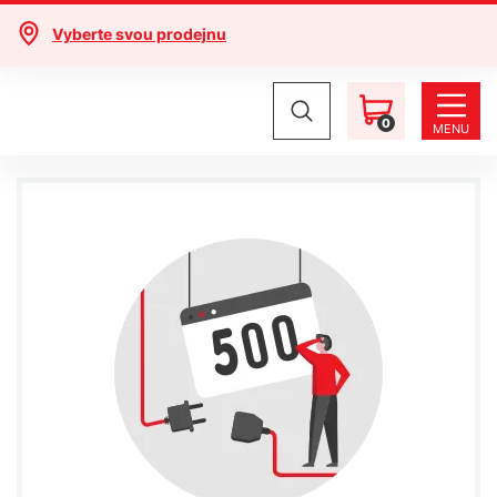
Vyberte svou prodejnu
0
MENU