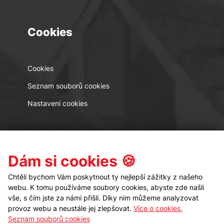
Cookies
Cookies
Seznam souborů cookies
Nastavení cookies
Kontakt
Sledujte nás
Dám si cookies 🍪
Chtěli bychom Vám poskytnout ty nejlepší zážitky z našeho
webu. K tomu používáme soubory cookies, abyste zde našli
vše, s čím jste za námi přišli. Díky nim můžeme analyzovat
provoz webu a neustále jej zlepšovat.
Více o cookies.
Seznam souborů cookies