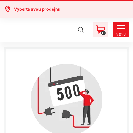
Vyberte svou prodejnu
0
MENU