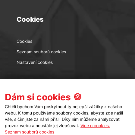
Cookies
Cookies
Seznam souborů cookies
Nastavení cookies
Kontakt
Sledujte nás
Dám si cookies 🍪
Chtěli bychom Vám poskytnout ty nejlepší zážitky z našeho
webu. K tomu používáme soubory cookies, abyste zde našli
vše, s čím jste za námi přišli. Díky nim můžeme analyzovat
provoz webu a neustále jej zlepšovat.
Více o cookies.
Seznam souborů cookies