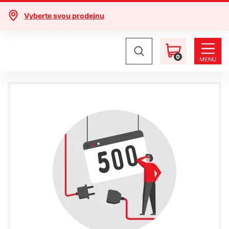
Vyberte svou prodejnu
0
MENU