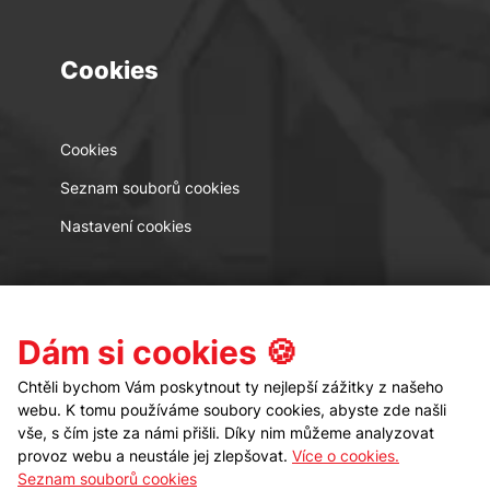
Cookies
Cookies
Seznam souborů cookies
Nastavení cookies
Kontakt
Sledujte nás
Dám si cookies 🍪
Chtěli bychom Vám poskytnout ty nejlepší zážitky z našeho
webu. K tomu používáme soubory cookies, abyste zde našli
vše, s čím jste za námi přišli. Díky nim můžeme analyzovat
provoz webu a neustále jej zlepšovat.
Více o cookies.
Seznam souborů cookies