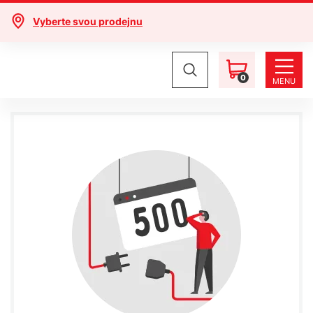
Vyberte svou prodejnu
0
MENU