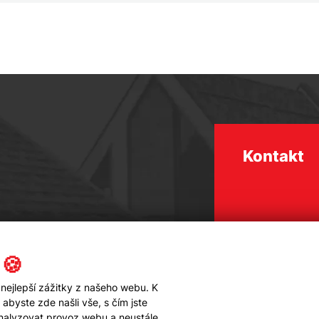
Kontakt
 🍪
nejlepší zážitky z našeho webu. K
byste zde našli vše, s čím jste
analyzovat provoz webu a neustále