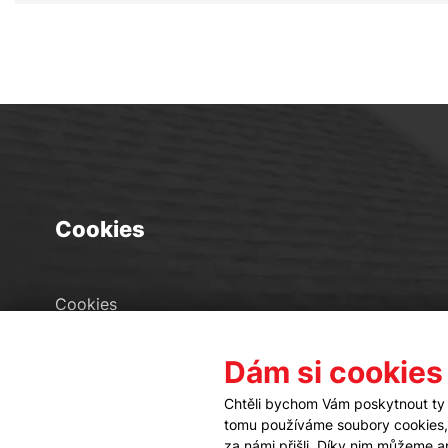
Cookies
Cookies
Seznam souborů cookies
Dám si cookies
Nastavení cookies
Chtěli bychom Vám poskytnout ty 
tomu používáme soubory cookies, a
za námi přišli. Díky nim můžeme 