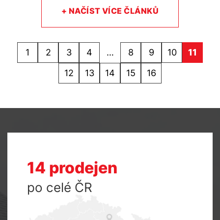
+ NAČÍST VÍCE ČLÁNKŮ
1
2
3
4
…
8
9
10
11
12
13
14
15
16
14 prodejen
po celé ČR