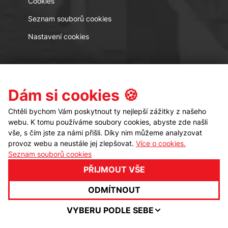
Cookies
Seznam souborů cookies
Nastavení cookies
Kontakt
Sledujte nás
Dám si cookies 🍪
Chtěli bychom Vám poskytnout ty nejlepší zážitky z našeho
webu. K tomu používáme soubory cookies, abyste zde našli
vše, s čím jste za námi přišli. Díky nim můžeme analyzovat
provoz webu a neustále jej zlepšovat.
Více o cookies.
Seznam souborů cookies
PŘIJMOUT VŠE
© ProEx 2000, spol. s r.o.
Všechna práva
vyhrazena
ODMÍTNOUT
VYBERU PODLE SEBE
Webdesign
Realizace