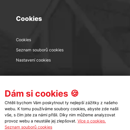
Cookies
Cookies
Seznam souborů cookies
Nastavení cookies
Kontakt
Sledujte nás
Dám si cookies 🍪
Chtěli bychom Vám poskytnout ty nejlepší zážitky z našeho
webu. K tomu používáme soubory cookies, abyste zde našli
vše, s čím jste za námi přišli. Díky nim můžeme analyzovat
provoz webu a neustále jej zlepšovat.
Více o cookies.
Seznam souborů cookies