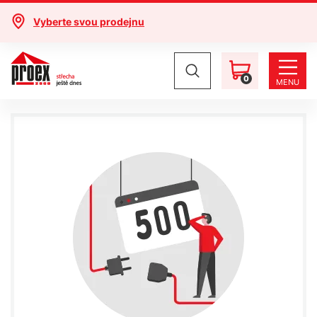
Vyberte svou prodejnu
0
MENU