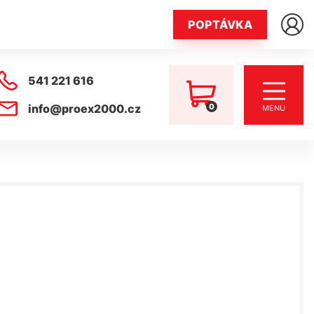
POPTÁVKA
541 221 616
0
info@proex2000.cz
MENU