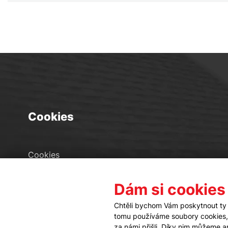
Cookies
Cookies
Seznam souborů cookies
Dám si cookies
Nastavení cookies
Chtěli bychom Vám poskytnout ty 
tomu používáme soubory cookies, a
za námi přišli. Díky nim můžeme 