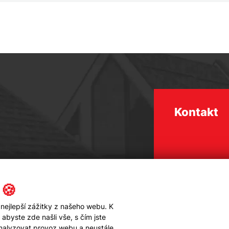
Kontakt
 🍪
nejlepší zážitky z našeho webu. K
byste zde našli vše, s čím jste
analyzovat provoz webu a neustále