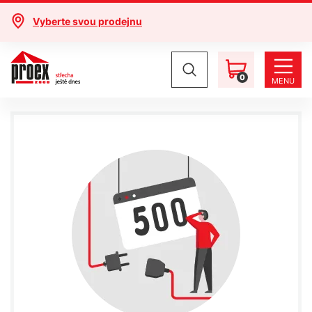
Vyberte svou prodejnu
0
MENU