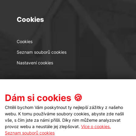
Cookies
Cookies
Seznam souborů cookies
Nastavení cookies
Kontakt
Sledujte nás
Dám si cookies 🍪
Chtěli bychom Vám poskytnout ty nejlepší zážitky z našeho
webu. K tomu používáme soubory cookies, abyste zde našli
vše, s čím jste za námi přišli. Díky nim můžeme analyzovat
provoz webu a neustále jej zlepšovat.
Více o cookies.
Seznam souborů cookies