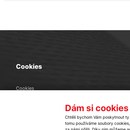
Cookies
Cookies
Seznam souborů cookies
Dám si cookies
Nastavení cookies
Chtěli bychom Vám poskytnout ty 
tomu používáme soubory cookies, a
za námi přišli. Díky nim můžeme 