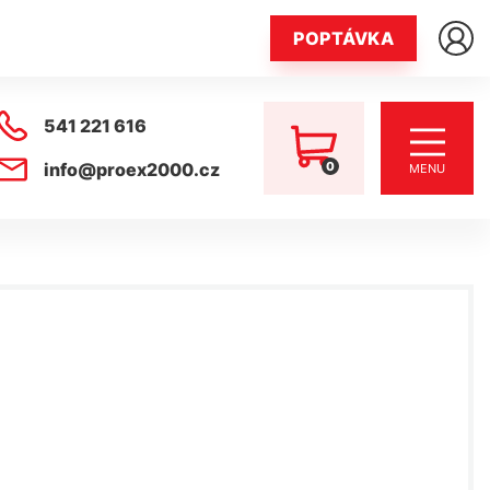
POPTÁVKA
541 221 616
0
info@proex2000.cz
MENU