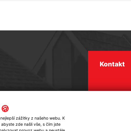
Kontakt
 🍪
nejlepší zážitky z našeho webu. K
byste zde našli vše, s čím jste
analyzovat provoz webu a neustále