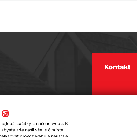
Kontakt
 🍪
nejlepší zážitky z našeho webu. K
byste zde našli vše, s čím jste
analyzovat provoz webu a neustále