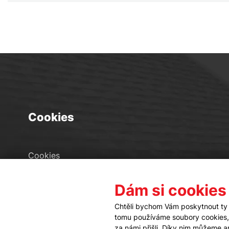
Cookies
Cookies
Seznam souborů cookies
Dám si cookies
Nastavení cookies
Chtěli bychom Vám poskytnout ty 
tomu používáme soubory cookies, a
za námi přišli. Díky nim můžeme 