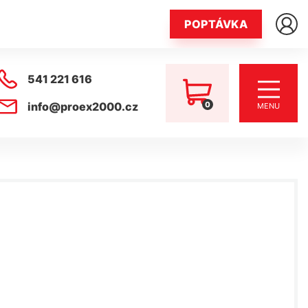
POPTÁVKA
541 221 616
0
info@proex2000.cz
MENU