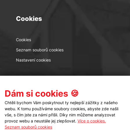
Cookies
Cookies
Seznam souborů cookies
Nastavení cookies
Kontakt
Sledujte nás
Dám si cookies 🍪
Chtěli bychom Vám poskytnout ty nejlepší zážitky z našeho
webu. K tomu používáme soubory cookies, abyste zde našli
vše, s čím jste za námi přišli. Díky nim můžeme analyzovat
provoz webu a neustále jej zlepšovat.
Více o cookies.
Seznam souborů cookies