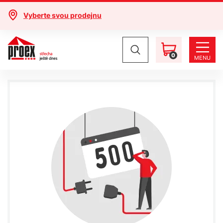
Vyberte svou prodejnu
0
MENU