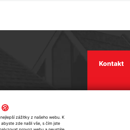
Kontakt
 🍪
nejlepší zážitky z našeho webu. K
byste zde našli vše, s čím jste
analyzovat provoz webu a neustále