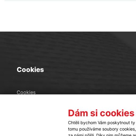
Cookies
Cookies
Seznam souborů cookies
Dám si cookies
Nastavení cookies
Chtěli bychom Vám poskytnout ty 
tomu používáme soubory cookies, a
za námi přišli. Díky nim můžeme 