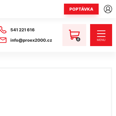
POPTÁVKA
541 221 616
0
info@proex2000.cz
MENU