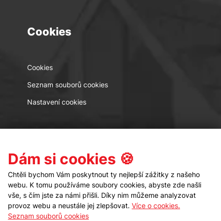
Cookies
Cookies
Seznam souborů cookies
Nastavení cookies
Kontakt
Sledujte nás
Dám si cookies 🍪
Chtěli bychom Vám poskytnout ty nejlepší zážitky z našeho
webu. K tomu používáme soubory cookies, abyste zde našli
vše, s čím jste za námi přišli. Díky nim můžeme analyzovat
provoz webu a neustále jej zlepšovat.
Více o cookies.
Seznam souborů cookies