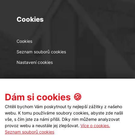
Cookies
Cookies
Seznam souborů cookies
Nastavení cookies
Kontakt
Sledujte nás
Dám si cookies 🍪
Chtěli bychom Vám poskytnout ty nejlepší zážitky z našeho
webu. K tomu používáme soubory cookies, abyste zde našli
vše, s čím jste za námi přišli. Díky nim můžeme analyzovat
provoz webu a neustále jej zlepšovat.
Více o cookies.
Seznam souborů cookies