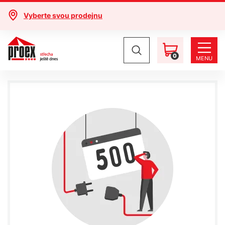
Vyberte svou prodejnu
0
MENU