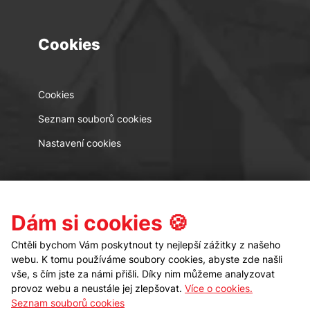
Cookies
Cookies
Seznam souborů cookies
Nastavení cookies
Kontakt
Sledujte nás
Dám si cookies 🍪
Chtěli bychom Vám poskytnout ty nejlepší zážitky z našeho
webu. K tomu používáme soubory cookies, abyste zde našli
vše, s čím jste za námi přišli. Díky nim můžeme analyzovat
provoz webu a neustále jej zlepšovat.
Více o cookies.
Seznam souborů cookies