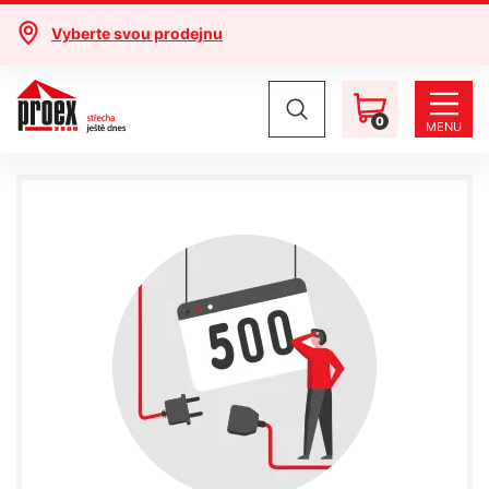
Vyberte svou prodejnu
0
MENU