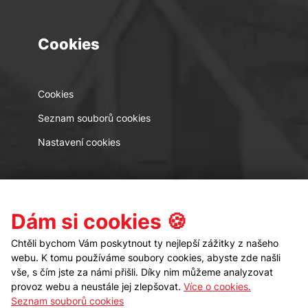
Cookies
Cookies
Seznam souborů cookies
Nastavení cookies
Kontakt
Sledujte nás
Dám si cookies 🍪
Chtěli bychom Vám poskytnout ty nejlepší zážitky z našeho
webu. K tomu používáme soubory cookies, abyste zde našli
vše, s čím jste za námi přišli. Díky nim můžeme analyzovat
provoz webu a neustále jej zlepšovat.
Více o cookies.
Seznam souborů cookies