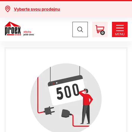
Vyberte svou prodejnu
0
MENU