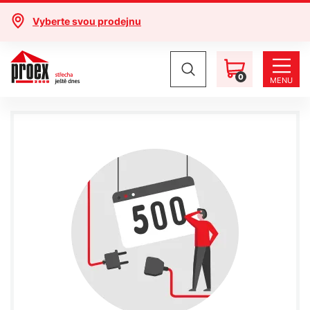
Vyberte svou prodejnu
0
MENU