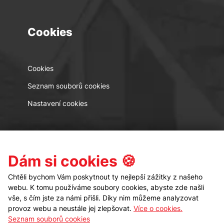
Cookies
Cookies
Seznam souborů cookies
Nastavení cookies
Kontakt
Sledujte nás
Dám si cookies 🍪
Chtěli bychom Vám poskytnout ty nejlepší zážitky z našeho
webu. K tomu používáme soubory cookies, abyste zde našli
vše, s čím jste za námi přišli. Díky nim můžeme analyzovat
provoz webu a neustále jej zlepšovat.
Více o cookies.
Seznam souborů cookies