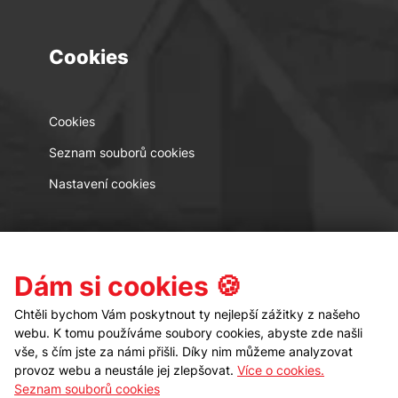
Cookies
Cookies
Seznam souborů cookies
Nastavení cookies
Kontakt
Sledujte nás
Dám si cookies 🍪
Chtěli bychom Vám poskytnout ty nejlepší zážitky z našeho
webu. K tomu používáme soubory cookies, abyste zde našli
vše, s čím jste za námi přišli. Díky nim můžeme analyzovat
provoz webu a neustále jej zlepšovat.
Více o cookies.
Seznam souborů cookies