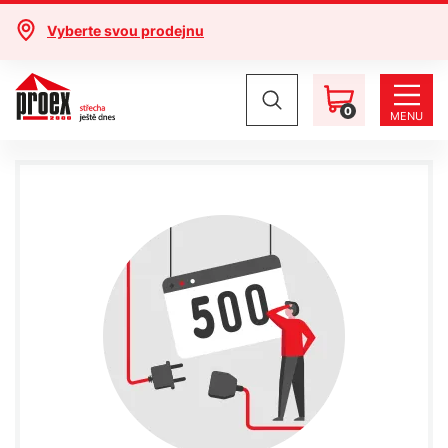
Vyberte svou prodejnu
0
MENU