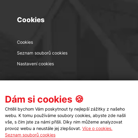
Cookies
Cookies
Seznam souborů cookies
Nastavení cookies
Kontakt
Sledujte nás
Dám si cookies 🍪
Chtěli bychom Vám poskytnout ty nejlepší zážitky z našeho
webu. K tomu používáme soubory cookies, abyste zde našli
vše, s čím jste za námi přišli. Díky nim můžeme analyzovat
provoz webu a neustále jej zlepšovat.
Více o cookies.
Seznam souborů cookies