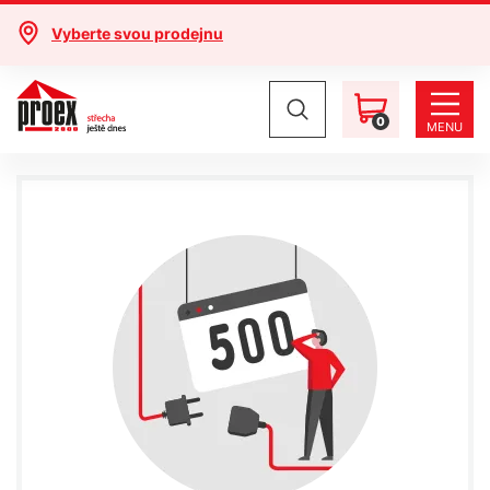
Vyberte svou prodejnu
0
MENU