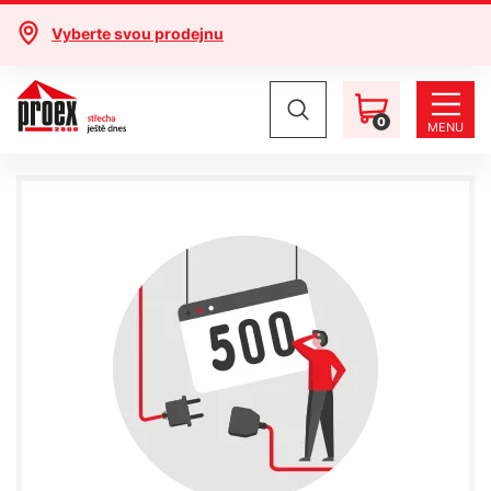
Vyberte svou prodejnu
0
MENU