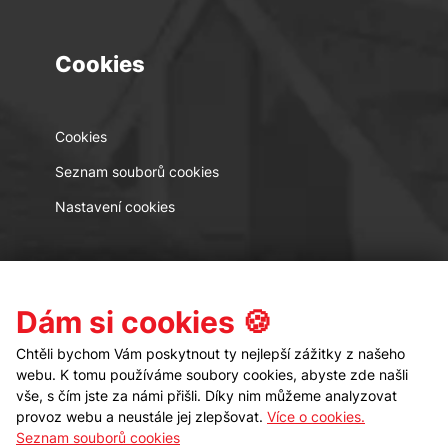
Cookies
Cookies
Seznam souborů cookies
Nastavení cookies
Kontakt
Sledujte nás
Dám si cookies 🍪
Chtěli bychom Vám poskytnout ty nejlepší zážitky z našeho
webu. K tomu používáme soubory cookies, abyste zde našli
vše, s čím jste za námi přišli. Díky nim můžeme analyzovat
provoz webu a neustále jej zlepšovat.
Více o cookies.
Seznam souborů cookies