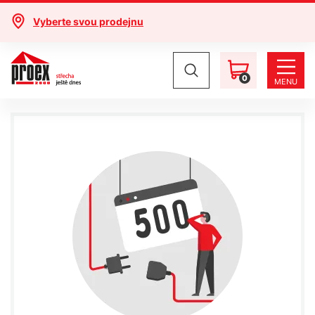
Vyberte svou prodejnu
0
MENU