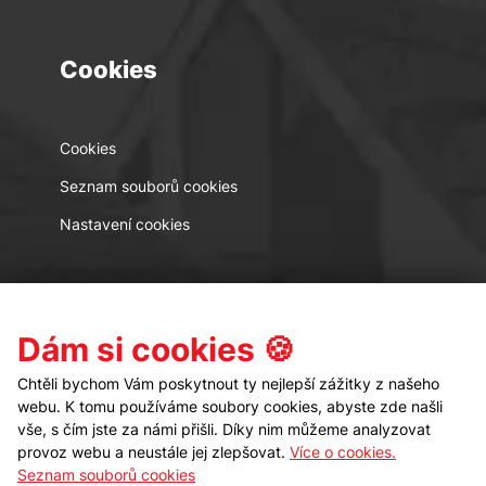
Cookies
Cookies
Seznam souborů cookies
Nastavení cookies
Kontakt
Sledujte nás
Dám si cookies 🍪
Chtěli bychom Vám poskytnout ty nejlepší zážitky z našeho
webu. K tomu používáme soubory cookies, abyste zde našli
vše, s čím jste za námi přišli. Díky nim můžeme analyzovat
provoz webu a neustále jej zlepšovat.
Více o cookies.
Seznam souborů cookies