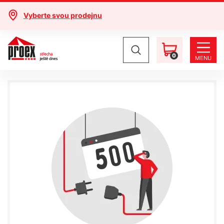
Vyberte svou prodejnu
0
MENU