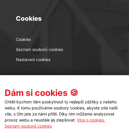
Cookies
Cookies
Seznam souborů cookies
Nastavení cookies
Kontakt
Sledujte nás
Dám si cookies 🍪
Chtěli bychom Vám poskytnout ty nejlepší zážitky z našeho
webu. K tomu používáme soubory cookies, abyste zde našli
vše, s čím jste za námi přišli. Díky nim můžeme analyzovat
provoz webu a neustále jej zlepšovat.
Více o cookies.
Seznam souborů cookies