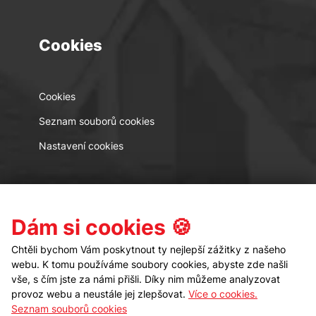
Cookies
Cookies
Seznam souborů cookies
Nastavení cookies
Kontakt
Sledujte nás
Dám si cookies 🍪
Chtěli bychom Vám poskytnout ty nejlepší zážitky z našeho
webu. K tomu používáme soubory cookies, abyste zde našli
vše, s čím jste za námi přišli. Díky nim můžeme analyzovat
provoz webu a neustále jej zlepšovat.
Více o cookies.
Seznam souborů cookies