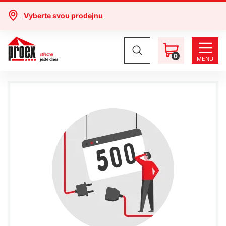
Vyberte svou prodejnu
0
MENU