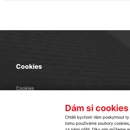
Cookies
Cookies
Seznam souborů cookies
Dám si cookies
Nastavení cookies
Chtěli bychom Vám poskytnout ty 
tomu používáme soubory cookies, a
za námi přišli. Díky nim můžeme 