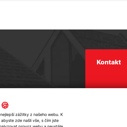
Kontakt
 🍪
nejlepší zážitky z našeho webu. K
byste zde našli vše, s čím jste
analyzovat provoz webu a neustále