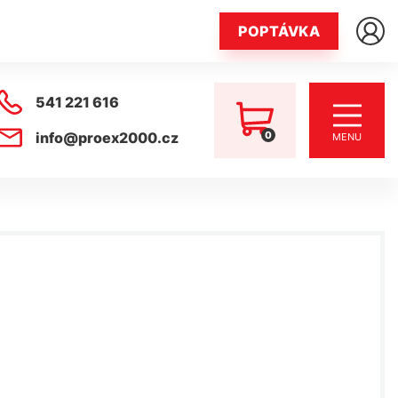
POPTÁVKA
541 221 616
0
info@proex2000.cz
MENU