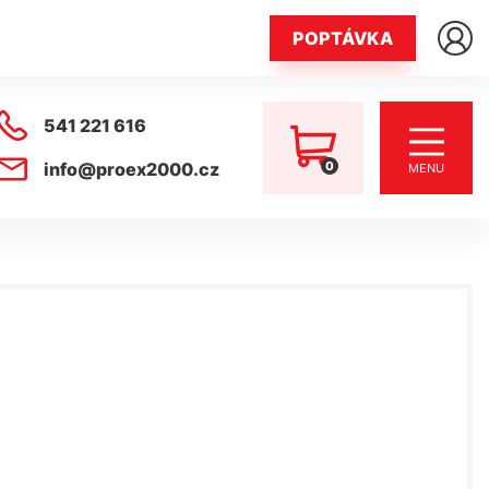
POPTÁVKA
541 221 616
0
info@proex2000.cz
MENU