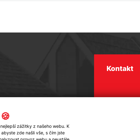
Kontakt
 🍪
nejlepší zážitky z našeho webu. K
byste zde našli vše, s čím jste
analyzovat provoz webu a neustále