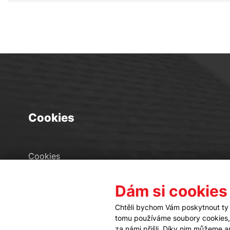
Cookies
Cookies
Seznam souborů cookies
Dám si cookies
Nastavení cookies
Chtěli bychom Vám poskytnout ty 
tomu používáme soubory cookies, a
za námi přišli. Díky nim můžeme 