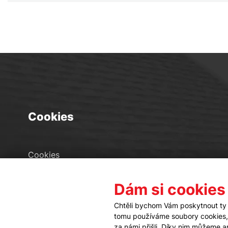
Cookies
Cookies
Seznam souborů cookies
Dám si cookies
Nastavení cookies
Chtěli bychom Vám poskytnout ty 
tomu používáme soubory cookies, a
za námi přišli. Díky nim můžeme 