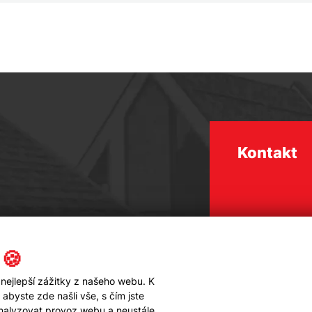
Kontakt
 🍪
nejlepší zážitky z našeho webu. K
byste zde našli vše, s čím jste
analyzovat provoz webu a neustále