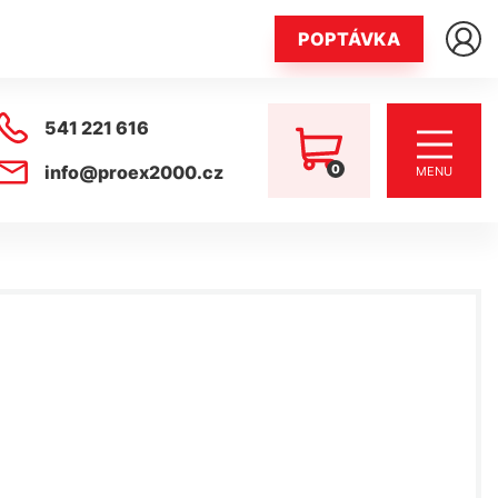
POPTÁVKA
541 221 616
0
info@proex2000.cz
MENU