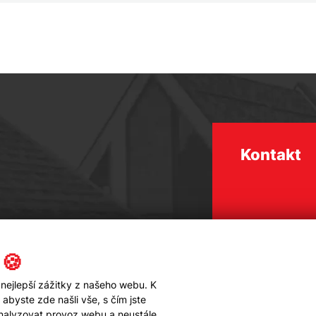
Kontakt
 🍪
nejlepší zážitky z našeho webu. K
byste zde našli vše, s čím jste
analyzovat provoz webu a neustále