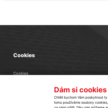
Cookies
Cookies
Seznam souborů cookies
Dám si cookies
Nastavení cookies
Chtěli bychom Vám poskytnout ty 
tomu používáme soubory cookies, a
za námi přišli. Díky nim můžeme 