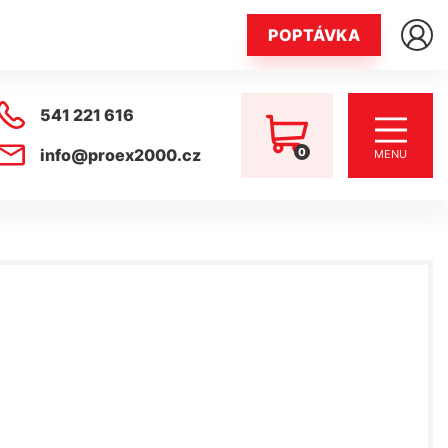
POPTÁVKA
541 221 616
0
info@proex2000.cz
MENU