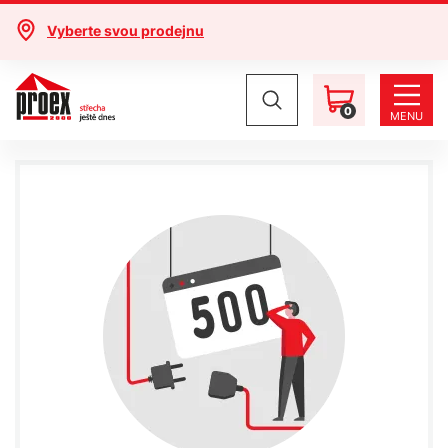
Vyberte svou prodejnu
0
MENU