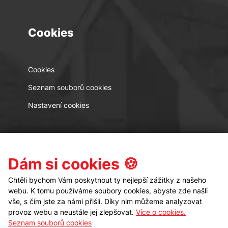
Cookies
Cookies
Seznam souborů cookies
Nastavení cookies
Kontakt
Sledujte nás
Dám si cookies 🍪
Chtěli bychom Vám poskytnout ty nejlepší zážitky z našeho
webu. K tomu používáme soubory cookies, abyste zde našli
vše, s čím jste za námi přišli. Díky nim můžeme analyzovat
provoz webu a neustále jej zlepšovat.
Více o cookies.
Seznam souborů cookies