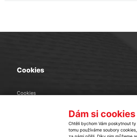
Cookies
Cookies
Seznam souborů cookies
Dám si cookies
Nastavení cookies
Chtěli bychom Vám poskytnout ty 
tomu používáme soubory cookies, a
za námi přišli. Díky nim můžeme 