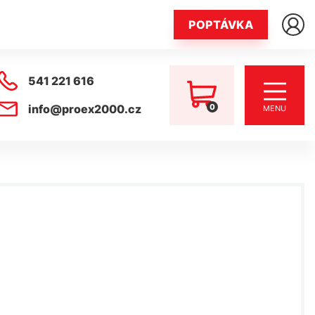
POPTÁVKA
541 221 616
0
info@proex2000.cz
MENU