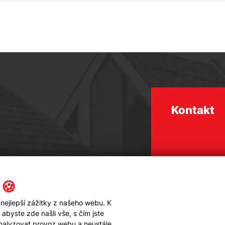
Kontakt
 🍪
nejlepší zážitky z našeho webu. K
byste zde našli vše, s čím jste
analyzovat provoz webu a neustále