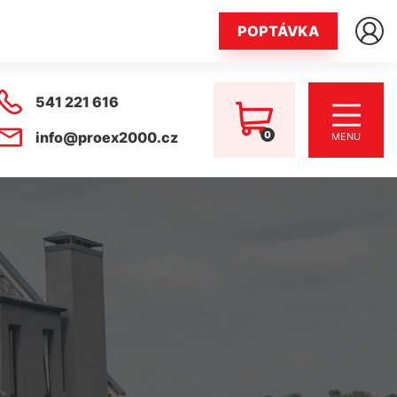
POPTÁVKA
541 221 616
0
info@proex2000.cz
MENU