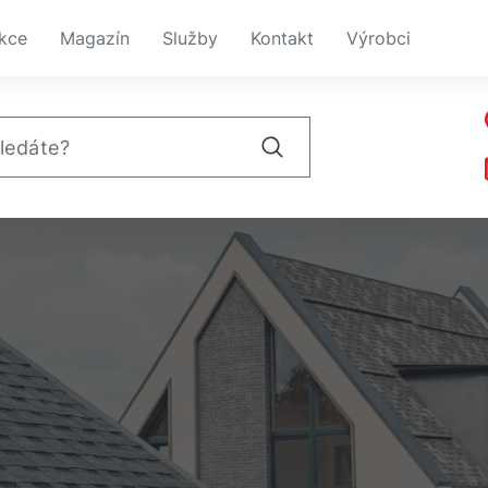
kce
Magazín
Služby
Kontakt
Výrobci