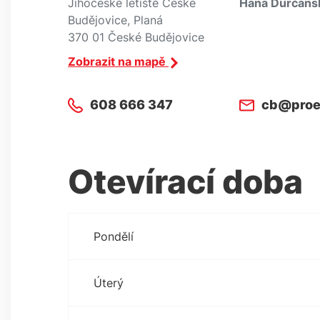
Jihočeské letiště České
Hana Durčans
Budějovice, Planá
370 01 České Budějovice
Zobrazit na mapě
608 666 347
cb@proe
Otevírací doba
Pondělí
Úterý