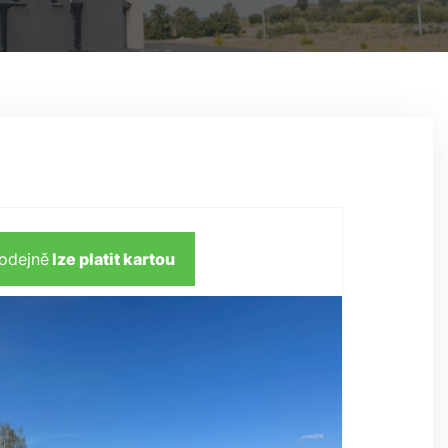
rodejně
lze platit kartou