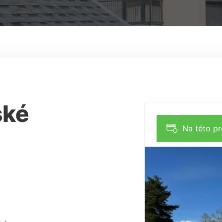
ské
Na této p