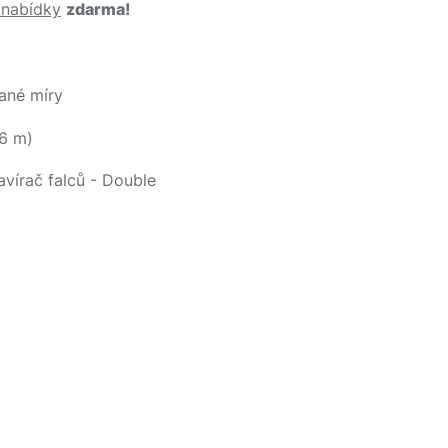
 nabídky
zdarma!
ané míry
6 m)
zavírač falců - Double