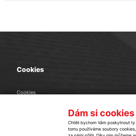
Cookies
Cookies
Seznam souborů cookies
Dám si cookies
Nastavení cookies
Chtěli bychom Vám poskytnout ty 
tomu používáme soubory cookies, a
za námi přišli. Díky nim můžeme 