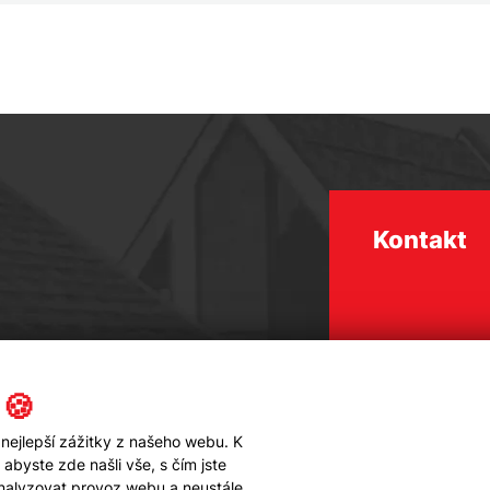
Kontakt
 🍪
nejlepší zážitky z našeho webu. K
byste zde našli vše, s čím jste
analyzovat provoz webu a neustále