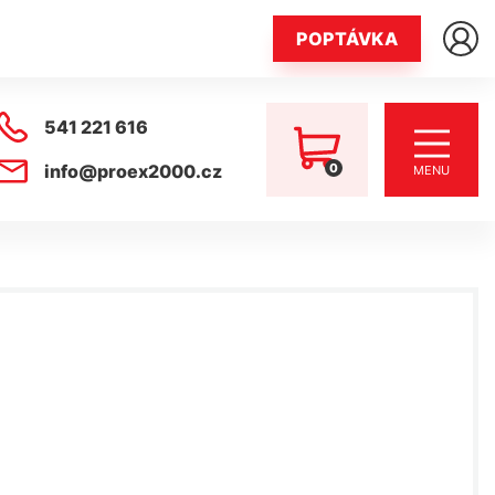
POPTÁVKA
541 221 616
0
info@proex2000.cz
MENU