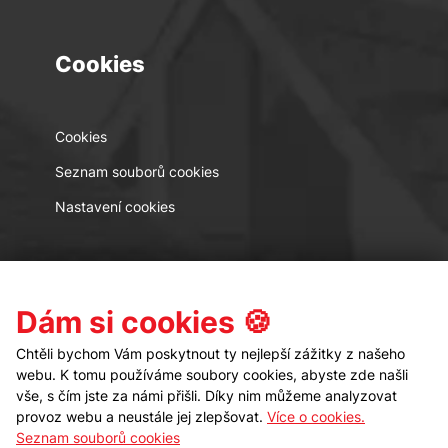
Cookies
Cookies
Seznam souborů cookies
Nastavení cookies
Kontakt
Sledujte nás
Dám si cookies 🍪
Chtěli bychom Vám poskytnout ty nejlepší zážitky z našeho
webu. K tomu používáme soubory cookies, abyste zde našli
vše, s čím jste za námi přišli. Díky nim můžeme analyzovat
provoz webu a neustále jej zlepšovat.
Více o cookies.
Seznam souborů cookies