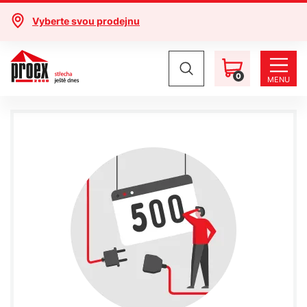
Vyberte svou prodejnu
0
MENU