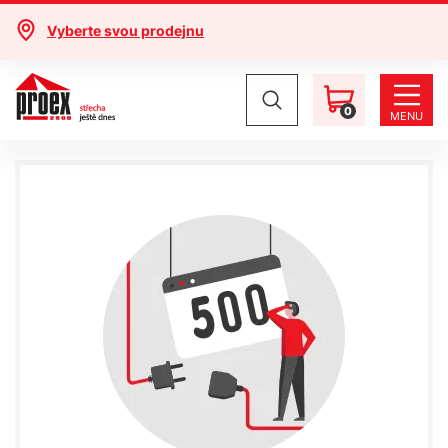
Vyberte svou prodejnu
0
MENU