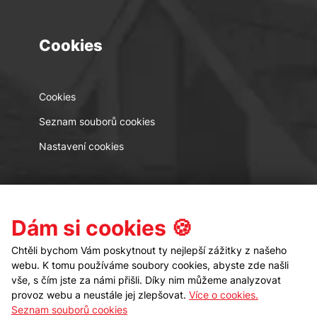
Cookies
Cookies
Seznam souborů cookies
Nastavení cookies
Kontakt
Sledujte nás
Dám si cookies 🍪
Chtěli bychom Vám poskytnout ty nejlepší zážitky z našeho
webu. K tomu používáme soubory cookies, abyste zde našli
vše, s čím jste za námi přišli. Díky nim můžeme analyzovat
provoz webu a neustále jej zlepšovat.
Více o cookies.
Seznam souborů cookies