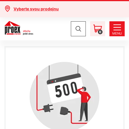
Vyberte svou prodejnu
0
MENU