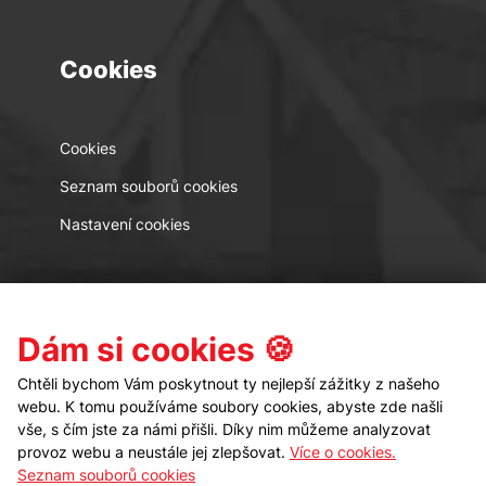
Cookies
Cookies
Seznam souborů cookies
Nastavení cookies
Kontakt
Sledujte nás
Dám si cookies 🍪
Chtěli bychom Vám poskytnout ty nejlepší zážitky z našeho
webu. K tomu používáme soubory cookies, abyste zde našli
vše, s čím jste za námi přišli. Díky nim můžeme analyzovat
provoz webu a neustále jej zlepšovat.
Více o cookies.
Seznam souborů cookies