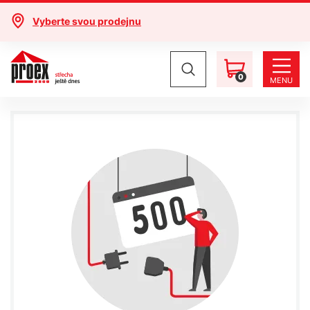
Vyberte svou prodejnu
0
MENU