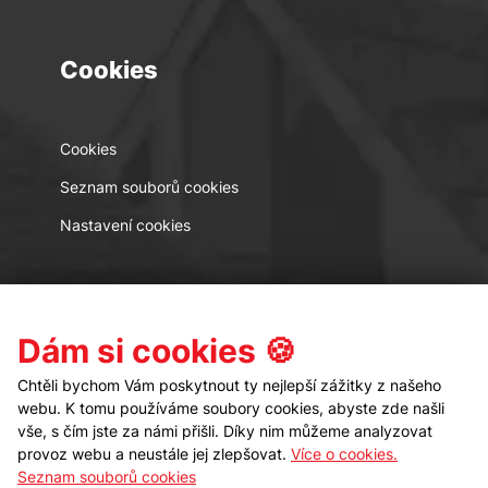
Cookies
Cookies
Seznam souborů cookies
Nastavení cookies
Kontakt
Sledujte nás
Dám si cookies 🍪
Chtěli bychom Vám poskytnout ty nejlepší zážitky z našeho
webu. K tomu používáme soubory cookies, abyste zde našli
vše, s čím jste za námi přišli. Díky nim můžeme analyzovat
provoz webu a neustále jej zlepšovat.
Více o cookies.
Seznam souborů cookies