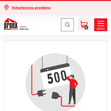
Vyberte svou prodejnu
0
MENU