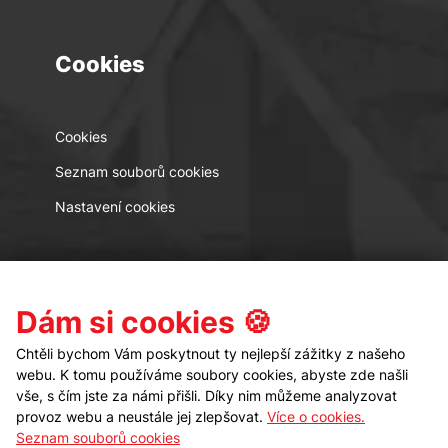
Cookies
Cookies
Seznam souborů cookies
Nastavení cookies
Kontakt
Sledujte nás
Dám si cookies 🍪
Chtěli bychom Vám poskytnout ty nejlepší zážitky z našeho
webu. K tomu používáme soubory cookies, abyste zde našli
vše, s čím jste za námi přišli. Díky nim můžeme analyzovat
provoz webu a neustále jej zlepšovat.
Více o cookies.
Seznam souborů cookies