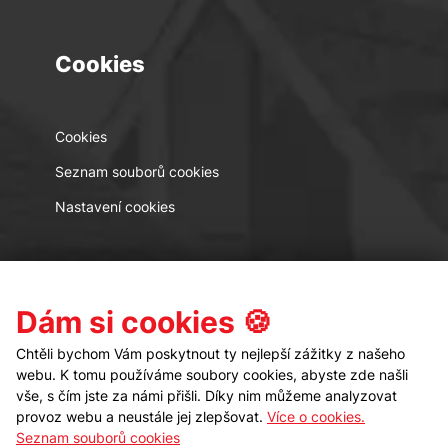
Cookies
Cookies
Seznam souborů cookies
Nastavení cookies
Kontakt
Sledujte nás
Dám si cookies 🍪
Chtěli bychom Vám poskytnout ty nejlepší zážitky z našeho
webu. K tomu používáme soubory cookies, abyste zde našli
vše, s čím jste za námi přišli. Díky nim můžeme analyzovat
provoz webu a neustále jej zlepšovat.
Více o cookies.
Seznam souborů cookies