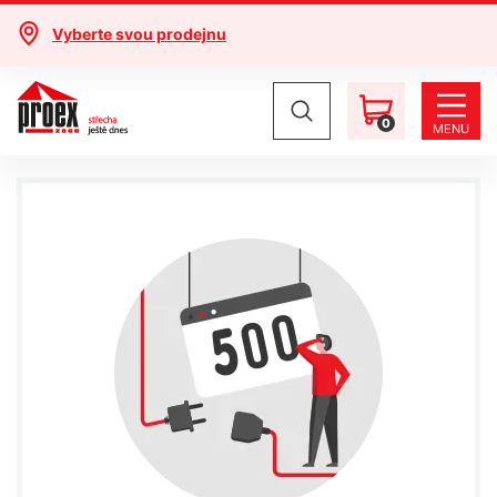
Vyberte svou prodejnu
0
MENU