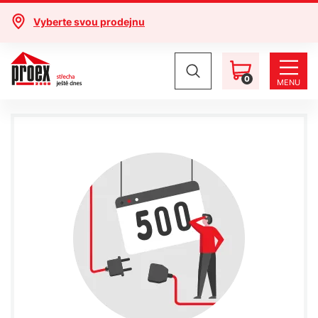
Vyberte svou prodejnu
0
MENU