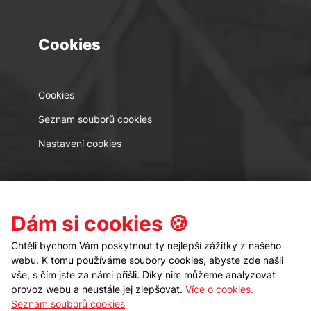
Cookies
Cookies
Seznam souborů cookies
Nastavení cookies
Kontakt
Sledujte nás
Dám si cookies 🍪
Chtěli bychom Vám poskytnout ty nejlepší zážitky z našeho
webu. K tomu používáme soubory cookies, abyste zde našli
vše, s čím jste za námi přišli. Díky nim můžeme analyzovat
provoz webu a neustále jej zlepšovat.
Více o cookies.
Seznam souborů cookies