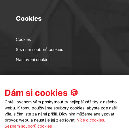
Cookies
Cookies
Seznam souborů cookies
Nastavení cookies
Kontakt
Sledujte nás
Dám si cookies 🍪
Chtěli bychom Vám poskytnout ty nejlepší zážitky z našeho
webu. K tomu používáme soubory cookies, abyste zde našli
vše, s čím jste za námi přišli. Díky nim můžeme analyzovat
provoz webu a neustále jej zlepšovat.
Více o cookies.
Seznam souborů cookies