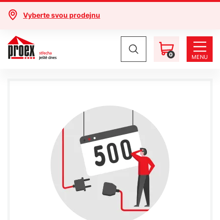
Vyberte svou prodejnu
0
MENU