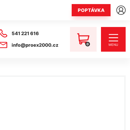
POPTÁVKA
541 221 616
0
info@proex2000.cz
MENU