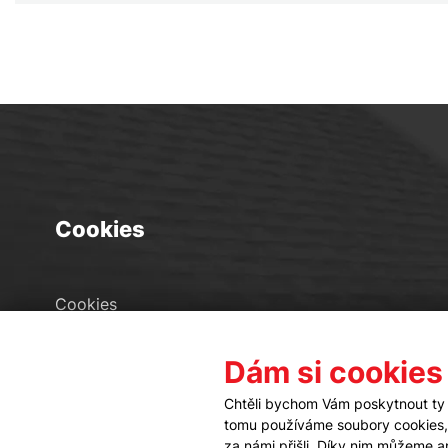
Cookies
Cookies
Seznam souborů cookies
Dám si cookies
Nastavení cookies
Chtěli bychom Vám poskytnout ty 
tomu používáme soubory cookies, a
za námi přišli. Díky nim můžeme 