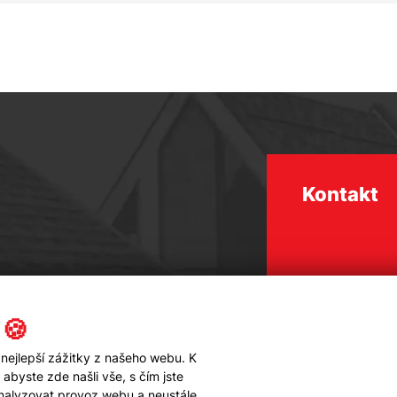
Kontakt
 🍪
nejlepší zážitky z našeho webu. K
byste zde našli vše, s čím jste
analyzovat provoz webu a neustále