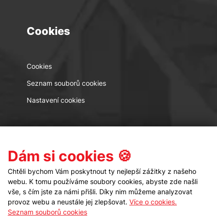
Cookies
Cookies
Seznam souborů cookies
Nastavení cookies
Kontakt
Sledujte nás
Dám si cookies 🍪
Chtěli bychom Vám poskytnout ty nejlepší zážitky z našeho
webu. K tomu používáme soubory cookies, abyste zde našli
vše, s čím jste za námi přišli. Díky nim můžeme analyzovat
provoz webu a neustále jej zlepšovat.
Více o cookies.
Seznam souborů cookies