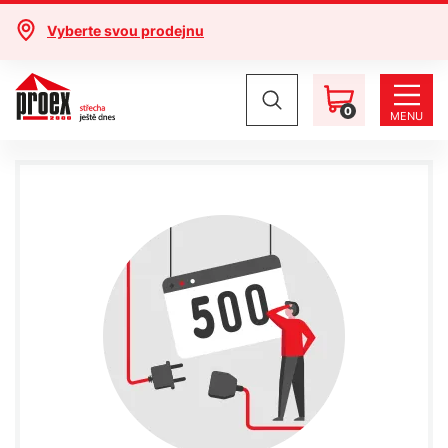
Vyberte svou prodejnu
0
MENU