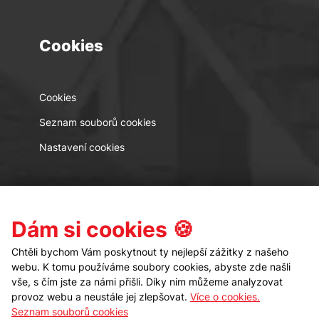
Cookies
Cookies
Seznam souborů cookies
Nastavení cookies
Kontakt
Sledujte nás
Dám si cookies 🍪
Chtěli bychom Vám poskytnout ty nejlepší zážitky z našeho
webu. K tomu používáme soubory cookies, abyste zde našli
vše, s čím jste za námi přišli. Díky nim můžeme analyzovat
provoz webu a neustále jej zlepšovat.
Více o cookies.
Seznam souborů cookies