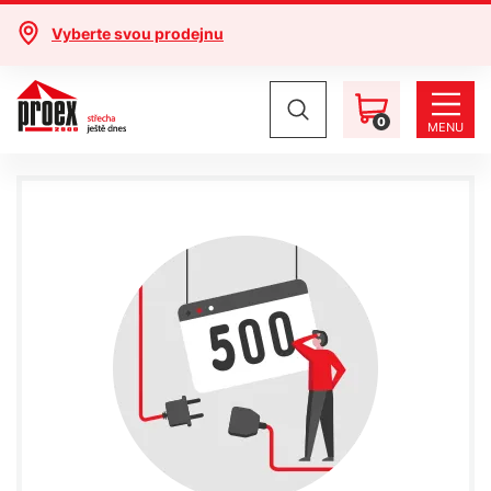
Vyberte svou prodejnu
0
MENU