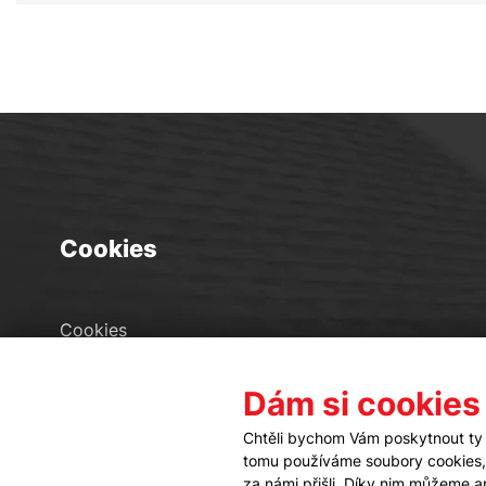
Cookies
Cookies
Seznam souborů cookies
Dám si cookies
Nastavení cookies
Chtěli bychom Vám poskytnout ty 
tomu používáme soubory cookies, a
za námi přišli. Díky nim můžeme 