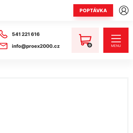
POPTÁVKA
541 221 616
0
info@proex2000.cz
MENU