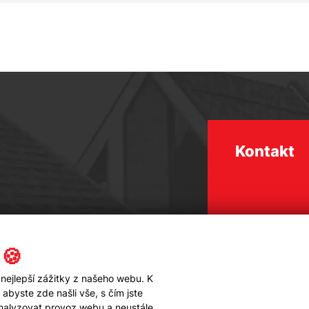
Kontakt
 🍪
nejlepší zážitky z našeho webu. K
byste zde našli vše, s čím jste
analyzovat provoz webu a neustále