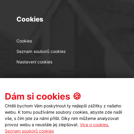
Cookies
Cookies
Seznam souborů cookies
Nastavení cookies
Kontakt
Sledujte nás
Dám si cookies 🍪
Chtěli bychom Vám poskytnout ty nejlepší zážitky z našeho
webu. K tomu používáme soubory cookies, abyste zde našli
vše, s čím jste za námi přišli. Díky nim můžeme analyzovat
provoz webu a neustále jej zlepšovat.
Více o cookies.
Seznam souborů cookies