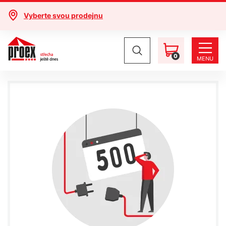
Vyberte svou prodejnu
0
MENU