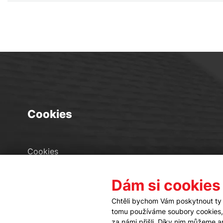
Cookies
Cookies
Seznam souborů cookies
Dám si cookies
Nastavení cookies
Chtěli bychom Vám poskytnout ty 
tomu používáme soubory cookies, a
za námi přišli. Díky nim můžeme 