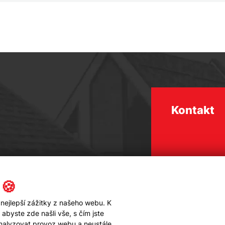
Kontakt
 🍪
nejlepší zážitky z našeho webu. K
byste zde našli vše, s čím jste
analyzovat provoz webu a neustále