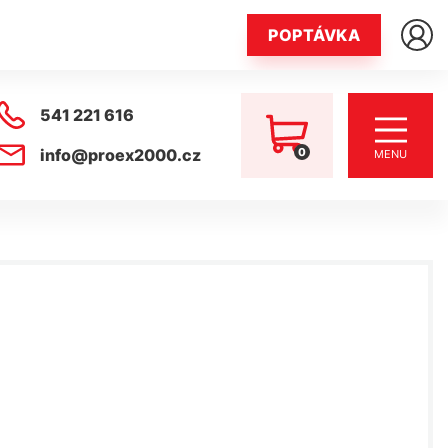
POPTÁVKA
541 221 616
0
info@proex2000.cz
MENU