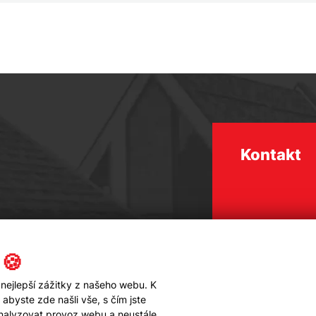
Kontakt
 🍪
nejlepší zážitky z našeho webu. K
byste zde našli vše, s čím jste
analyzovat provoz webu a neustále