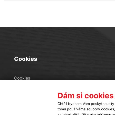
Cookies
Cookies
Seznam souborů cookies
Dám si cookies
Nastavení cookies
Chtěli bychom Vám poskytnout ty 
tomu používáme soubory cookies, a
za námi přišli. Díky nim můžeme 