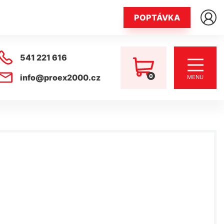
POPTÁVKA
541 221 616
0
info@proex2000.cz
MENU