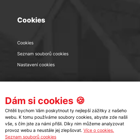
Cookies
Cookies
Seznam souborů cookies
Nastavení cookies
Kontakt
Sledujte nás
Dám si cookies 🍪
Chtěli bychom Vám poskytnout ty nejlepší zážitky z našeho
webu. K tomu používáme soubory cookies, abyste zde našli
vše, s čím jste za námi přišli. Díky nim můžeme analyzovat
provoz webu a neustále jej zlepšovat.
Více o cookies.
Seznam souborů cookies