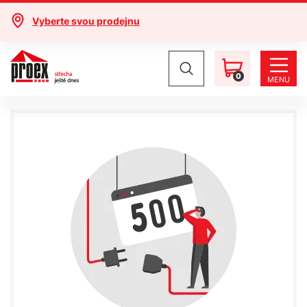
Vyberte svou prodejnu
0
MENU